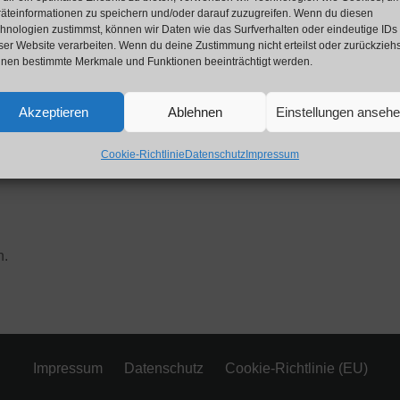
äteinformationen zu speichern und/oder darauf zuzugreifen. Wenn du diesen
hnologien zustimmst, können wir Daten wie das Surfverhalten oder eindeutige IDs
ser Website verarbeiten. Wenn du deine Zustimmung nicht erteilst oder zurückziehs
nen bestimmte Merkmale und Funktionen beeinträchtigt werden.
Akzeptieren
Ablehnen
Einstellungen anseh
Cookie-Richtlinie
Datenschutz
Impressum
n.
Impressum
Datenschutz
Cookie-Richtlinie (EU)