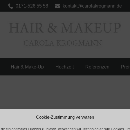
0171-526 55 58
kontakt@carolakrogmann.de
Carola Krogmann
Hair & Make-Up
Hochzeit
Referenzen
Prei
Cookie-Zustimmung verwalten
dir ein optimales Erlebnis zu bieten, verwenden wir Technologien wie Cookies, u